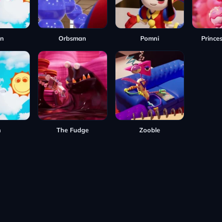
n
Orbsman
Pomni
Princes
n
The Fudge
Zooble