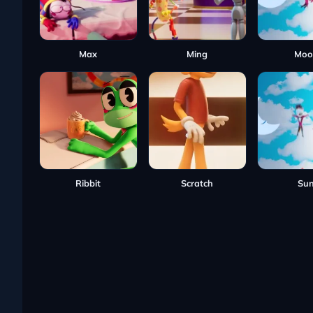
Max
Ming
Moo
Ribbit
Scratch
Su