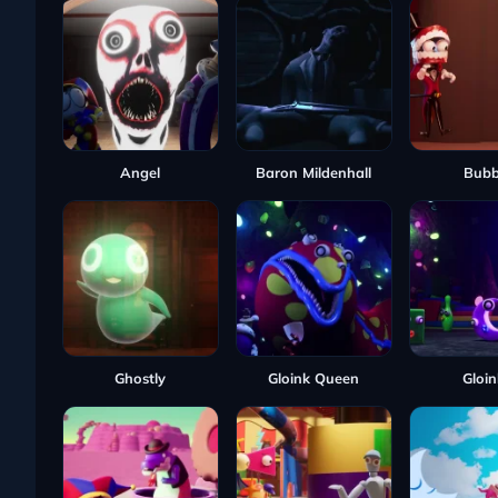
Angel
Baron Mildenhall
Bubb
Ghostly
Gloink Queen
Gloin