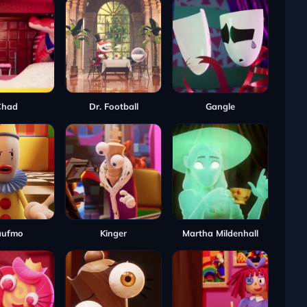
Chad
Dr. Football
Gangle
aufmo
Kinger
Martha Mildenhall