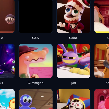
le
C&A
Caine
ks
Gummigoo
Jax
K