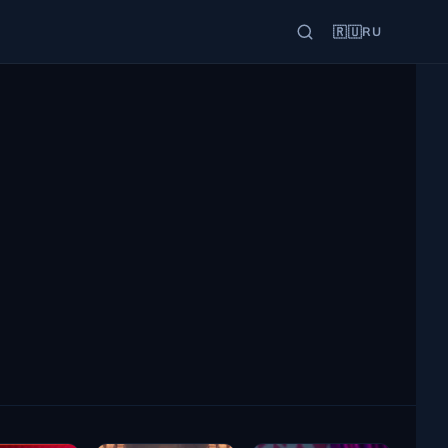
🇷🇺
RU